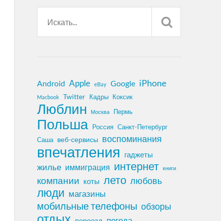
iPhone
Apple
Android
Google
eBay
Twitter
Кадры
Коксик
Macbook
Люблин
Пермь
Москва
Польша
Россия
Санкт-Петербург
воспоминания
веб-сервисы
Саша
впечатления
гаджеты
интернет
жилье
иммиграция
книги
лето
компании
любовь
коты
люди
магазины
мобильные телефоны
обзоры
отдых
погода
переезд