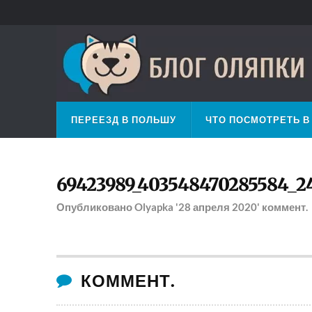
ПЕРЕЕЗД В ПОЛЬШУ
ЧТО ПОСМОТРЕТЬ В
69423989_403548470285584_2
Опубликовано
Olyapka
'28 апреля 2020'
коммент.
КОММЕНТ.