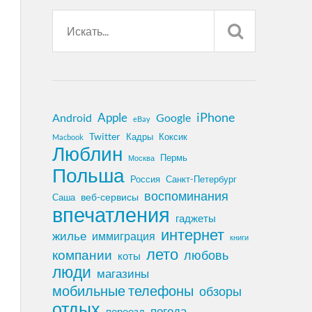
iPhone
Apple
Android
Google
eBay
Twitter
Кадры
Коксик
Macbook
Люблин
Пермь
Москва
Польша
Россия
Санкт-Петербург
воспоминания
веб-сервисы
Саша
впечатления
гаджеты
интернет
жилье
иммиграция
книги
лето
компании
любовь
коты
люди
магазины
мобильные телефоны
обзоры
отдых
погода
переезд