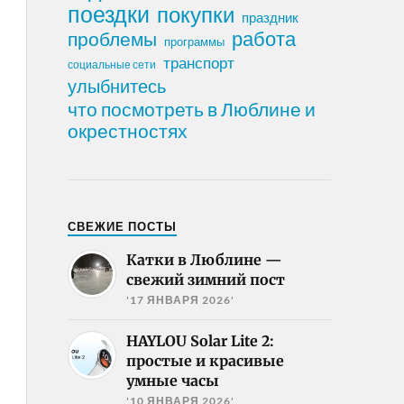
поездки
покупки
праздник
работа
проблемы
программы
транспорт
социальные сети
улыбнитесь
что посмотреть в Люблине и
окрестностях
СВЕЖИЕ ПОСТЫ
Катки в Люблине —
свежий зимний пост
'17 ЯНВАРЯ 2026'
HAYLOU Solar Lite 2:
простые и красивые
умные часы
'10 ЯНВАРЯ 2026'