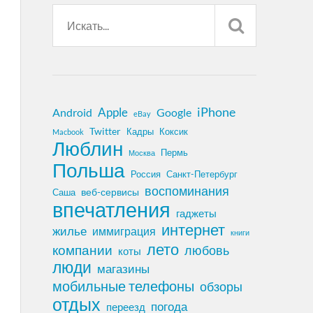
iPhone
Apple
Android
Google
eBay
Twitter
Кадры
Коксик
Macbook
Люблин
Пермь
Москва
Польша
Россия
Санкт-Петербург
воспоминания
веб-сервисы
Саша
впечатления
гаджеты
интернет
жилье
иммиграция
книги
лето
компании
любовь
коты
люди
магазины
мобильные телефоны
обзоры
отдых
погода
переезд