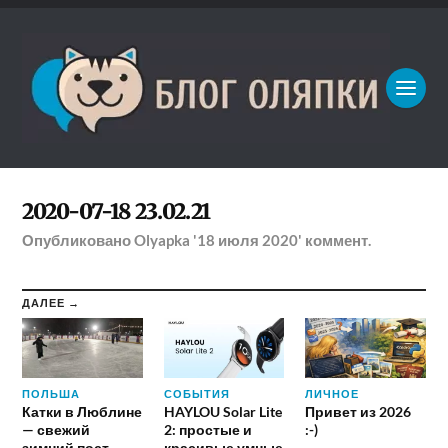
2020-07-18 23.02.21
Опубликовано
Olyapka
'18 июля 2020'
коммент.
ДАЛЕЕ →
ПОЛЬША
СОБЫТИЯ
ЛИЧНОЕ
Катки в Люблине
HAYLOU Solar Lite
Привет из 2026
— свежий
2: простые и
:-)
зимний пост
красивые умные