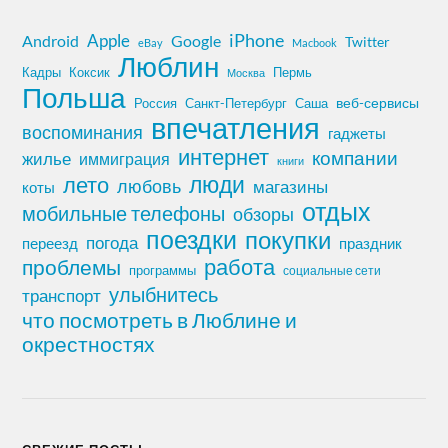
iPhone
Apple
Android
Google
Twitter
eBay
Macbook
Люблин
Кадры
Коксик
Пермь
Москва
Польша
Россия
Санкт-Петербург
веб-сервисы
Саша
впечатления
воспоминания
гаджеты
интернет
компании
жилье
иммиграция
книги
лето
люди
любовь
магазины
коты
отдых
мобильные телефоны
обзоры
поездки
покупки
погода
переезд
праздник
работа
проблемы
программы
социальные сети
улыбнитесь
транспорт
что посмотреть в Люблине и
окрестностях