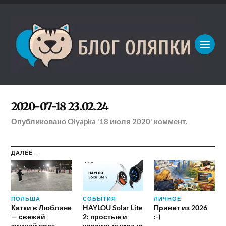
2020-07-18 23.02.24
Опубликовано
Olyapka
'18 июля 2020'
коммент.
ДАЛЕЕ →
ПОЛЬША
СОБЫТИЯ
ЛИЧНОЕ
Катки в Люблине
HAYLOU Solar Lite
Привет из 2026
— свежий
2: простые и
:-)
зимний пост
красивые умные