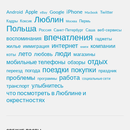
iPhone
Apple
Android
Google
Twitter
eBay
Macbook
Люблин
Кадры
Коксик
Пермь
Москва
Польша
Россия
Санкт-Петербург
веб-сервисы
Саша
впечатления
воспоминания
гаджеты
интернет
компании
жилье
иммиграция
книги
лето
люди
любовь
магазины
коты
отдых
мобильные телефоны
обзоры
поездки
покупки
погода
переезд
праздник
работа
проблемы
программы
социальные сети
улыбнитесь
транспорт
что посмотреть в Люблине и
окрестностях