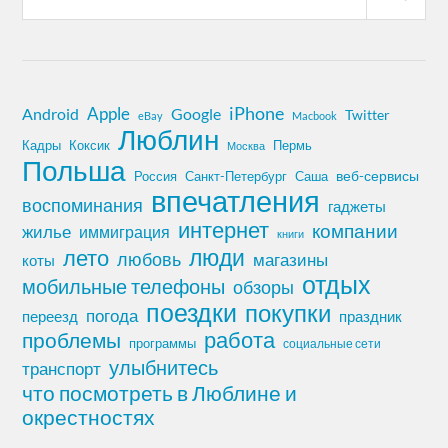
iPhone
Apple
Android
Google
Twitter
eBay
Macbook
Люблин
Кадры
Коксик
Пермь
Москва
Польша
Россия
Санкт-Петербург
веб-сервисы
Саша
впечатления
воспоминания
гаджеты
интернет
компании
жилье
иммиграция
книги
лето
люди
любовь
магазины
коты
отдых
мобильные телефоны
обзоры
поездки
покупки
погода
переезд
праздник
работа
проблемы
программы
социальные сети
улыбнитесь
транспорт
что посмотреть в Люблине и
окрестностях