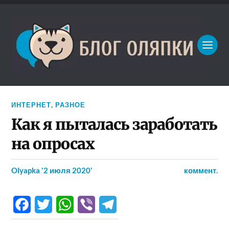
ИНТЕРНЕТ
,
РАЗНОЕ
Как я пыталась заработать
на опросах
Olyapka
'2 июля 2020'
коммент.
Facebook
Twitter
WhatsApp
Viber
Telegram