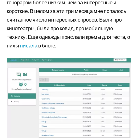
гонораром более низким, чем за интересные и
короткие. В целом за эти три месяца мне попалось
считанное число интересных опросов. Были про
кинотеатры, были про ковид, про мобильную
технику. Еще однажды прислали кремы для теста, о
них я
писала
в блоге.