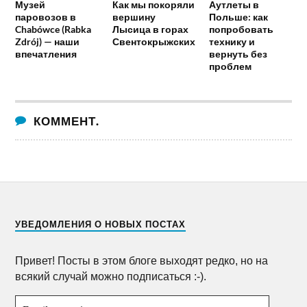
Музей
Как мы покоряли
Аутлеты в
паровозов в
вершину
Польше: как
Chabówce (Rabka
Лысица в горах
попробовать
Zdrój) — наши
Свентокрыжских
технику и
впечатления
вернуть без
проблем
КОММЕНТ.
УВЕДОМЛЕНИЯ О НОВЫХ ПОСТАХ
Привет! Посты в этом блоге выходят редко, но на
всякий случай можно подписаться :-).