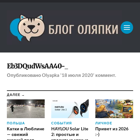
Eb3DQudWsAA40-_
Опубликовано
Olyapka
'18 июля 2020'
коммент.
ДАЛЕЕ →
ПОЛЬША
СОБЫТИЯ
ЛИЧНОЕ
Катки в Люблине
HAYLOU Solar Lite
Привет из 2026
— свежий
2: простые и
:-)
зимний пост
красивые умные