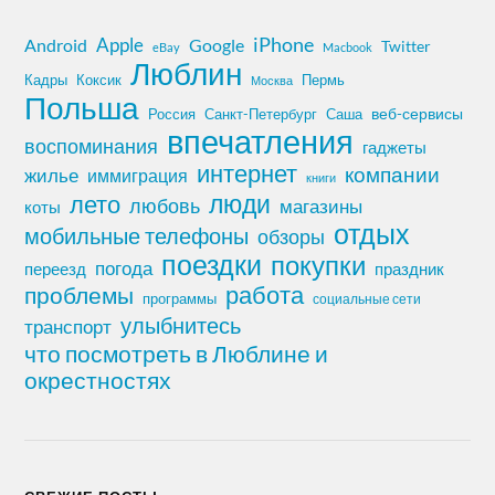
iPhone
Apple
Android
Google
Twitter
eBay
Macbook
Люблин
Кадры
Коксик
Пермь
Москва
Польша
Россия
Санкт-Петербург
веб-сервисы
Саша
впечатления
воспоминания
гаджеты
интернет
компании
жилье
иммиграция
книги
лето
люди
любовь
магазины
коты
отдых
мобильные телефоны
обзоры
поездки
покупки
погода
переезд
праздник
работа
проблемы
программы
социальные сети
улыбнитесь
транспорт
что посмотреть в Люблине и
окрестностях