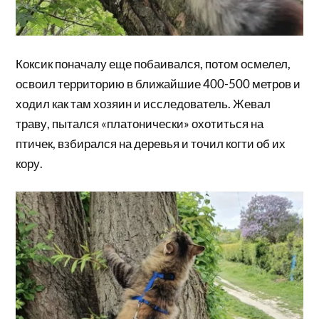
Коксик поначалу еще побаивался, потом осмелел,
освоил территорию в ближайшие 400-500 метров и
ходил как там хозяин и исследователь. Жевал
траву, пытался «платонически» охотиться на
птичек, взбирался на деревья и точил когти об их
кору.