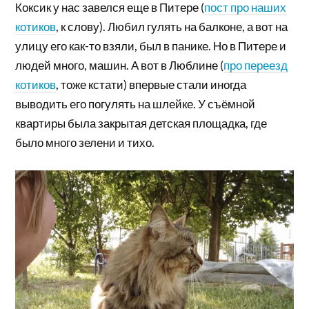
Коксик у нас завелся еще в Питере (
пост про наших
котиков
, к слову). Любил гулять на балконе, а вот на
улицу его как-то взяли, был в панике. Но в Питере и
людей много, машин. А вот в Люблине (
про переезд
котиков
, тоже кстати) впервые стали иногда
выводить его погулять на шлейке. У съёмной
квартиры была закрытая детская площадка, где
было много зелени и тихо.