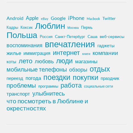
iPhone
Apple
Android
Google
Twitter
eBay
Macbook
Люблин
Кадры
Коксик
Пермь
Москва
Польша
Россия
Санкт-Петербург
веб-сервисы
Саша
впечатления
воспоминания
гаджеты
интернет
компании
жилье
иммиграция
книги
лето
люди
любовь
магазины
коты
отдых
мобильные телефоны
обзоры
поездки
покупки
погода
переезд
праздник
работа
проблемы
программы
социальные сети
улыбнитесь
транспорт
что посмотреть в Люблине и
окрестностях