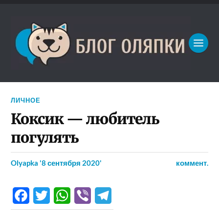
ЛИЧНОЕ
Коксик — любитель
погулять
Olyapka
'8 сентября 2020'
коммент.
Facebook
Twitter
WhatsApp
Viber
Telegram