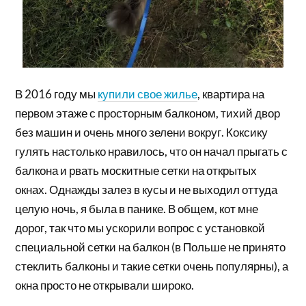
В 2016 году мы
купили свое жилье
, квартира на
первом этаже с просторным балконом, тихий двор
без машин и очень много зелени вокруг. Коксику
гулять настолько нравилось, что он начал прыгать с
балкона и рвать москитные сетки на открытых
окнах. Однажды залез в кусы и не выходил оттуда
целую ночь, я была в панике. В общем, кот мне
дорог, так что мы ускорили вопрос с установкой
специальной сетки на балкон (в Польше не принято
стеклить балконы и такие сетки очень популярны), а
окна просто не открывали широко.