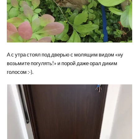
А с утра стоял под дверью с молящим видом «ну
возьмите погулять!» и порой даже орал диким
голосом :-).