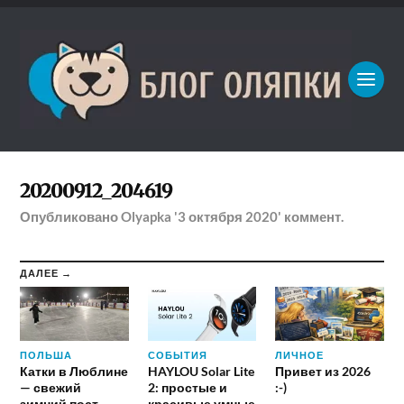
20200912_204619
Опубликовано
Olyapka
'3 октября 2020'
коммент.
ДАЛЕЕ →
ПОЛЬША
СОБЫТИЯ
ЛИЧНОЕ
Катки в Люблине
HAYLOU Solar Lite
Привет из 2026
— свежий
2: простые и
:-)
зимний пост
красивые умные