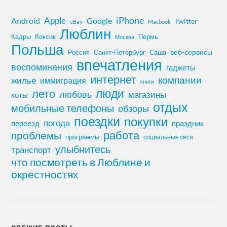
iPhone
Apple
Android
Google
Twitter
eBay
Macbook
Люблин
Кадры
Коксик
Пермь
Москва
Польша
Россия
Санкт-Петербург
веб-сервисы
Саша
впечатления
воспоминания
гаджеты
интернет
компании
жилье
иммиграция
книги
лето
люди
любовь
магазины
коты
отдых
мобильные телефоны
обзоры
поездки
покупки
погода
переезд
праздник
работа
проблемы
программы
социальные сети
улыбнитесь
транспорт
что посмотреть в Люблине и
окрестностях