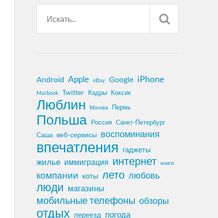
iPhone
Apple
Android
Google
eBay
Twitter
Кадры
Коксик
Macbook
Люблин
Пермь
Москва
Польша
Россия
Санкт-Петербург
воспоминания
веб-сервисы
Саша
впечатления
гаджеты
интернет
жилье
иммиграция
книги
лето
компании
любовь
коты
люди
магазины
мобильные телефоны
обзоры
отдых
погода
переезд