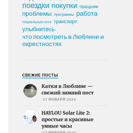
поездки
покупки
праздник
работа
проблемы
программы
транспорт
социальные сети
улыбнитесь
что посмотреть в Люблине и
окрестностях
СВЕЖИЕ ПОСТЫ
Катки в Люблине —
свежий зимний пост
'17 ЯНВАРЯ 2026'
HAYLOU Solar Lite 2:
простые и красивые
умные часы
'10 ЯНВАРЯ 2026'