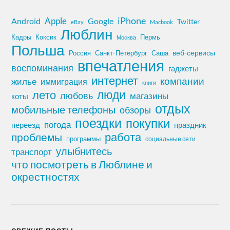
iPhone
Apple
Android
Google
Twitter
eBay
Macbook
Люблин
Кадры
Коксик
Пермь
Москва
Польша
Россия
Санкт-Петербург
веб-сервисы
Саша
впечатления
воспоминания
гаджеты
интернет
компании
жилье
иммиграция
книги
лето
люди
любовь
магазины
коты
отдых
мобильные телефоны
обзоры
поездки
покупки
погода
переезд
праздник
работа
проблемы
программы
социальные сети
улыбнитесь
транспорт
что посмотреть в Люблине и
окрестностях