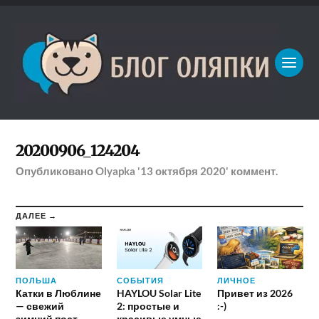
20200906_124204
Опубликовано
Olyapka
'13 октября 2020'
коммент.
ДАЛЕЕ →
ПОЛЬША
СОБЫТИЯ
ЛИЧНОЕ
Катки в Люблине
HAYLOU Solar Lite
Привет из 2026
— свежий
2: простые и
:-)
зимний пост
красивые умные