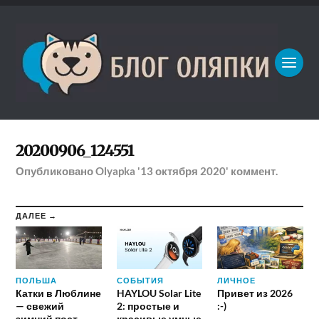
20200906_124551
Опубликовано
Olyapka
'13 октября 2020'
коммент.
ДАЛЕЕ →
ПОЛЬША
СОБЫТИЯ
ЛИЧНОЕ
Катки в Люблине
HAYLOU Solar Lite
Привет из 2026
— свежий
2: простые и
:-)
зимний пост
красивые умные