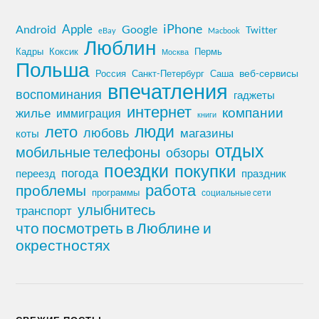
iPhone
Apple
Android
Google
Twitter
eBay
Macbook
Люблин
Кадры
Коксик
Пермь
Москва
Польша
Россия
Санкт-Петербург
веб-сервисы
Саша
впечатления
воспоминания
гаджеты
интернет
компании
жилье
иммиграция
книги
лето
люди
любовь
магазины
коты
отдых
мобильные телефоны
обзоры
поездки
покупки
погода
переезд
праздник
работа
проблемы
программы
социальные сети
улыбнитесь
транспорт
что посмотреть в Люблине и
окрестностях