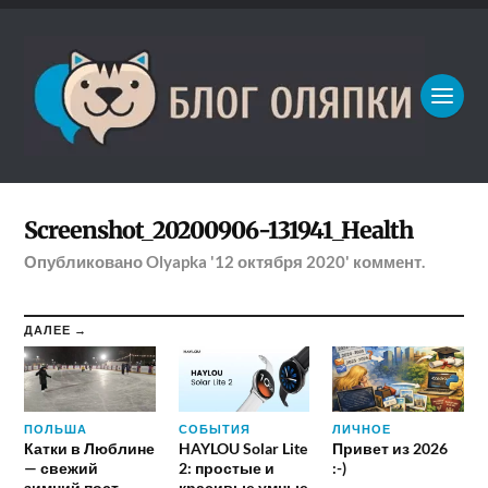
Screenshot_20200906-131941_Health
Опубликовано
Olyapka
'12 октября 2020'
коммент.
ДАЛЕЕ →
ПОЛЬША
СОБЫТИЯ
ЛИЧНОЕ
Катки в Люблине
HAYLOU Solar Lite
Привет из 2026
— свежий
2: простые и
:-)
зимний пост
красивые умные