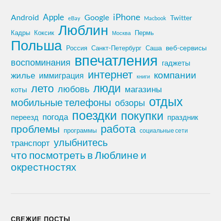
iPhone
Apple
Android
Google
Twitter
eBay
Macbook
Люблин
Кадры
Коксик
Пермь
Москва
Польша
Россия
Санкт-Петербург
веб-сервисы
Саша
впечатления
воспоминания
гаджеты
интернет
компании
жилье
иммиграция
книги
лето
люди
любовь
магазины
коты
отдых
мобильные телефоны
обзоры
поездки
покупки
погода
переезд
праздник
работа
проблемы
программы
социальные сети
улыбнитесь
транспорт
что посмотреть в Люблине и
окрестностях
СВЕЖИЕ ПОСТЫ