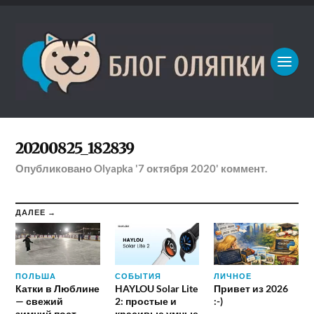
20200825_182839
Опубликовано
Olyapka
'7 октября 2020'
коммент.
ДАЛЕЕ →
ПОЛЬША
СОБЫТИЯ
ЛИЧНОЕ
Катки в Люблине
HAYLOU Solar Lite
Привет из 2026
— свежий
2: простые и
:-)
зимний пост
красивые умные