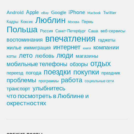
iPhone
Apple
Android
Google
Twitter
eBay
Macbook
Люблин
Кадры
Коксик
Пермь
Москва
Польша
Россия
Санкт-Петербург
веб-сервисы
Саша
впечатления
воспоминания
гаджеты
интернет
компании
жилье
иммиграция
книги
лето
люди
любовь
магазины
коты
отдых
мобильные телефоны
обзоры
поездки
покупки
погода
переезд
праздник
работа
проблемы
программы
социальные сети
улыбнитесь
транспорт
что посмотреть в Люблине и
окрестностях