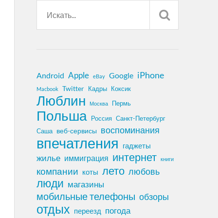
iPhone
Apple
Android
Google
eBay
Twitter
Кадры
Коксик
Macbook
Люблин
Пермь
Москва
Польша
Россия
Санкт-Петербург
воспоминания
веб-сервисы
Саша
впечатления
гаджеты
интернет
жилье
иммиграция
книги
лето
компании
любовь
коты
люди
магазины
мобильные телефоны
обзоры
отдых
погода
переезд