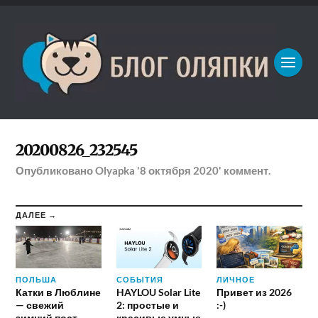
20200826_232545
Опубликовано
Olyapka
'8 октября 2020'
коммент.
ДАЛЕЕ →
ПОЛЬША
СОБЫТИЯ
ЛИЧНОЕ
Катки в Люблине
HAYLOU Solar Lite
Привет из 2026
— свежий
2: простые и
:-)
зимний пост
красивые умные