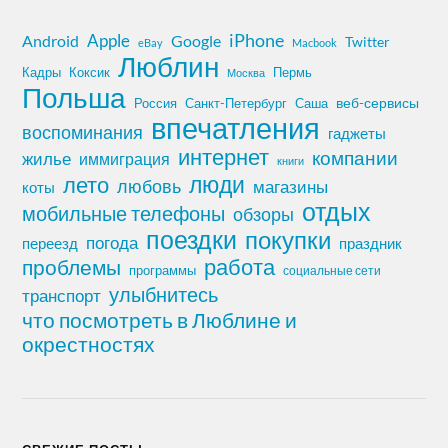
iPhone
Apple
Android
Google
Twitter
eBay
Macbook
Люблин
Кадры
Коксик
Пермь
Москва
Польша
Россия
Санкт-Петербург
веб-сервисы
Саша
впечатления
воспоминания
гаджеты
интернет
компании
жилье
иммиграция
книги
лето
люди
любовь
магазины
коты
отдых
мобильные телефоны
обзоры
поездки
покупки
погода
переезд
праздник
работа
проблемы
программы
социальные сети
улыбнитесь
транспорт
что посмотреть в Люблине и
окрестностях