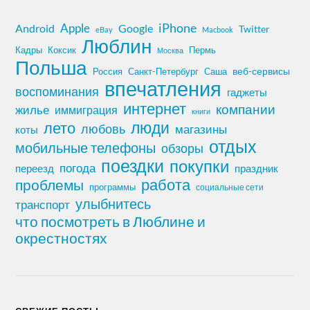
iPhone
Apple
Android
Google
Twitter
eBay
Macbook
Люблин
Кадры
Коксик
Пермь
Москва
Польша
Россия
Санкт-Петербург
веб-сервисы
Саша
впечатления
воспоминания
гаджеты
интернет
компании
жилье
иммиграция
книги
лето
люди
любовь
магазины
коты
отдых
мобильные телефоны
обзоры
поездки
покупки
погода
переезд
праздник
работа
проблемы
программы
социальные сети
улыбнитесь
транспорт
что посмотреть в Люблине и
окрестностях