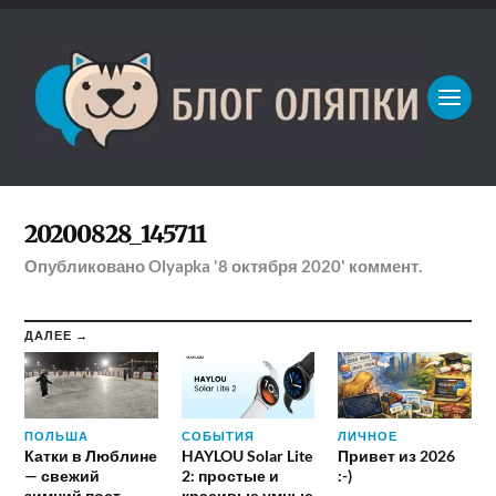
20200828_145711
Опубликовано
Olyapka
'8 октября 2020'
коммент.
ДАЛЕЕ →
ПОЛЬША
СОБЫТИЯ
ЛИЧНОЕ
Катки в Люблине
HAYLOU Solar Lite
Привет из 2026
— свежий
2: простые и
:-)
зимний пост
красивые умные