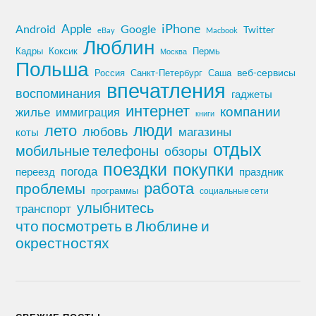
iPhone
Apple
Android
Google
Twitter
eBay
Macbook
Люблин
Кадры
Коксик
Пермь
Москва
Польша
Россия
Санкт-Петербург
веб-сервисы
Саша
впечатления
воспоминания
гаджеты
интернет
компании
жилье
иммиграция
книги
лето
люди
любовь
магазины
коты
отдых
мобильные телефоны
обзоры
поездки
покупки
погода
переезд
праздник
работа
проблемы
программы
социальные сети
улыбнитесь
транспорт
что посмотреть в Люблине и
окрестностях