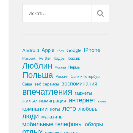
iPhone
Apple
Android
Google
eBay
Twitter
Кадры
Коксик
Macbook
Люблин
Пермь
Москва
Польша
Россия
Санкт-Петербург
воспоминания
веб-сервисы
Саша
впечатления
гаджеты
интернет
жилье
иммиграция
книги
лето
компании
любовь
коты
люди
магазины
мобильные телефоны
обзоры
отдых
погода
переезд