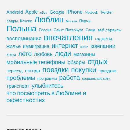
iPhone
Apple
Android
Google
Twitter
eBay
Macbook
Люблин
Кадры
Коксик
Пермь
Москва
Польша
Россия
Санкт-Петербург
веб-сервисы
Саша
впечатления
воспоминания
гаджеты
интернет
компании
жилье
иммиграция
книги
лето
люди
любовь
магазины
коты
отдых
мобильные телефоны
обзоры
поездки
покупки
погода
переезд
праздник
работа
проблемы
программы
социальные сети
улыбнитесь
транспорт
что посмотреть в Люблине и
окрестностях