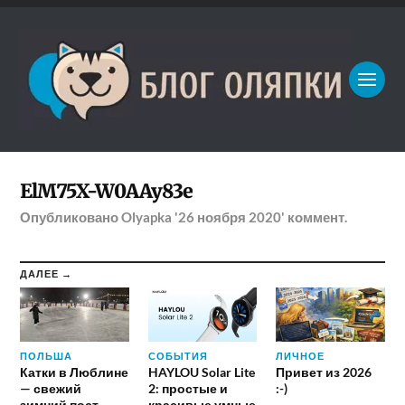
ElM75X-W0AAy83e
Опубликовано
Olyapka
'26 ноября 2020'
коммент.
ДАЛЕЕ →
ПОЛЬША
СОБЫТИЯ
ЛИЧНОЕ
Катки в Люблине
HAYLOU Solar Lite
Привет из 2026
— свежий
2: простые и
:-)
зимний пост
красивые умные