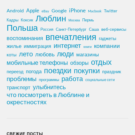
iPhone
Apple
Android
Google
Twitter
eBay
Macbook
Люблин
Кадры
Коксик
Пермь
Москва
Польша
Россия
Санкт-Петербург
веб-сервисы
Саша
впечатления
воспоминания
гаджеты
интернет
компании
жилье
иммиграция
книги
лето
люди
любовь
магазины
коты
отдых
мобильные телефоны
обзоры
поездки
покупки
погода
переезд
праздник
работа
проблемы
программы
социальные сети
улыбнитесь
транспорт
что посмотреть в Люблине и
окрестностях
СВЕЖИЕ ПОСТЫ