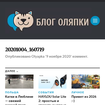
20201004_160719
Опубликовано
Olyapka
'9 ноября 2020'
коммент.
ДАЛЕЕ →
ПОЛЬША
СОБЫТИЯ
ЛИЧНОЕ
Катки в Люблине
HAYLOU Solar Lite
Привет из 2026
— свежий
2: простые и
:-)
зимний пост
красивые умные