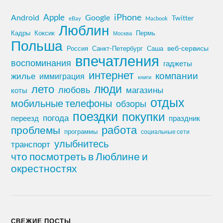
iPhone
Apple
Android
Google
Twitter
eBay
Macbook
Люблин
Кадры
Коксик
Пермь
Москва
Польша
Россия
Санкт-Петербург
веб-сервисы
Саша
впечатления
воспоминания
гаджеты
интернет
компании
жилье
иммиграция
книги
лето
люди
любовь
магазины
коты
отдых
мобильные телефоны
обзоры
поездки
покупки
погода
переезд
праздник
работа
проблемы
программы
социальные сети
улыбнитесь
транспорт
что посмотреть в Люблине и
окрестностях
СВЕЖИЕ ПОСТЫ