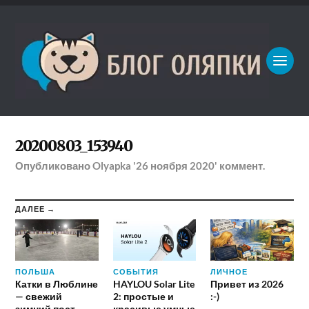
20200803_153940
Опубликовано
Olyapka
'26 ноября 2020'
коммент.
ДАЛЕЕ →
ПОЛЬША
СОБЫТИЯ
ЛИЧНОЕ
Катки в Люблине
HAYLOU Solar Lite
Привет из 2026
— свежий
2: простые и
:-)
зимний пост
красивые умные