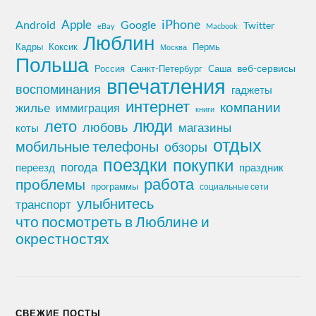
iPhone
Apple
Android
Google
Twitter
eBay
Macbook
Люблин
Кадры
Коксик
Пермь
Москва
Польша
Россия
Санкт-Петербург
веб-сервисы
Саша
впечатления
воспоминания
гаджеты
интернет
компании
жилье
иммиграция
книги
лето
люди
любовь
магазины
коты
отдых
мобильные телефоны
обзоры
поездки
покупки
погода
переезд
праздник
работа
проблемы
программы
социальные сети
улыбнитесь
транспорт
что посмотреть в Люблине и
окрестностях
СВЕЖИЕ ПОСТЫ