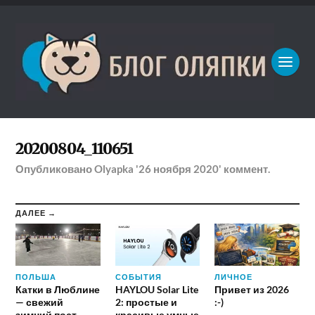
20200804_110651
Опубликовано
Olyapka
'26 ноября 2020'
коммент.
ДАЛЕЕ →
ПОЛЬША
СОБЫТИЯ
ЛИЧНОЕ
Катки в Люблине
HAYLOU Solar Lite
Привет из 2026
— свежий
2: простые и
:-)
зимний пост
красивые умные