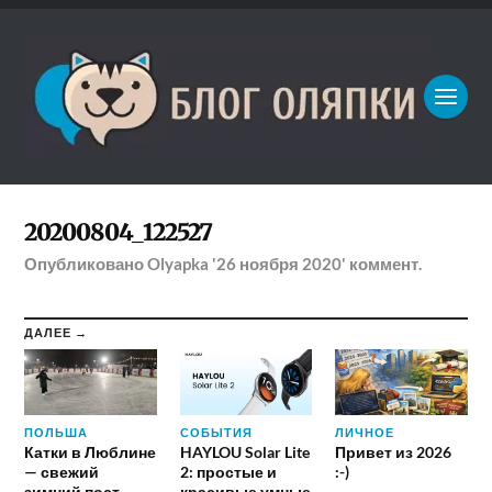
20200804_122527
Опубликовано
Olyapka
'26 ноября 2020'
коммент.
ДАЛЕЕ →
ПОЛЬША
СОБЫТИЯ
ЛИЧНОЕ
Катки в Люблине
HAYLOU Solar Lite
Привет из 2026
— свежий
2: простые и
:-)
зимний пост
красивые умные