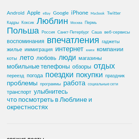
iPhone
Apple
Android
Google
Twitter
eBay
Macbook
Люблин
Кадры
Коксик
Пермь
Москва
Польша
Россия
Санкт-Петербург
веб-сервисы
Саша
впечатления
воспоминания
гаджеты
интернет
компании
жилье
иммиграция
книги
лето
люди
любовь
магазины
коты
отдых
мобильные телефоны
обзоры
поездки
покупки
погода
переезд
праздник
работа
проблемы
программы
социальные сети
улыбнитесь
транспорт
что посмотреть в Люблине и
окрестностях