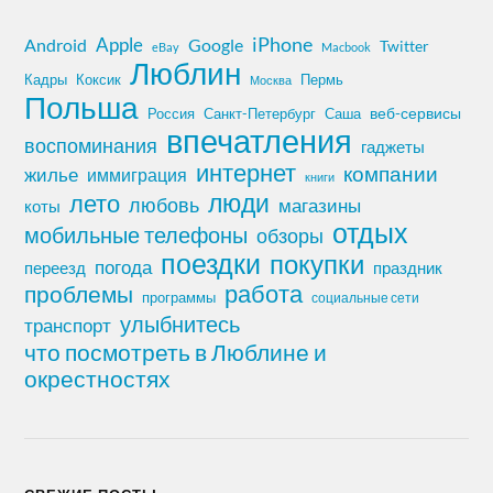
iPhone
Apple
Android
Google
Twitter
eBay
Macbook
Люблин
Кадры
Коксик
Пермь
Москва
Польша
Россия
Санкт-Петербург
веб-сервисы
Саша
впечатления
воспоминания
гаджеты
интернет
компании
жилье
иммиграция
книги
лето
люди
любовь
магазины
коты
отдых
мобильные телефоны
обзоры
поездки
покупки
погода
переезд
праздник
работа
проблемы
программы
социальные сети
улыбнитесь
транспорт
что посмотреть в Люблине и
окрестностях