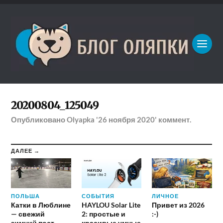
20200804_125049
Опубликовано
Olyapka
'26 ноября 2020'
коммент.
ДАЛЕЕ →
ПОЛЬША
СОБЫТИЯ
ЛИЧНОЕ
Катки в Люблине
HAYLOU Solar Lite
Привет из 2026
— свежий
2: простые и
:-)
зимний пост
красивые умные