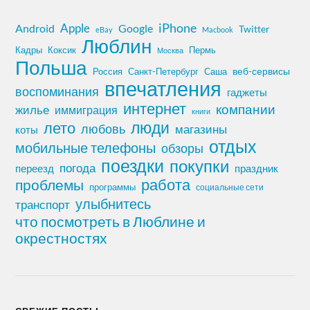
iPhone
Apple
Android
Google
Twitter
eBay
Macbook
Люблин
Кадры
Коксик
Пермь
Москва
Польша
Россия
Санкт-Петербург
веб-сервисы
Саша
впечатления
воспоминания
гаджеты
интернет
компании
жилье
иммиграция
книги
лето
люди
любовь
магазины
коты
отдых
мобильные телефоны
обзоры
поездки
покупки
погода
переезд
праздник
работа
проблемы
программы
социальные сети
улыбнитесь
транспорт
что посмотреть в Люблине и
окрестностях