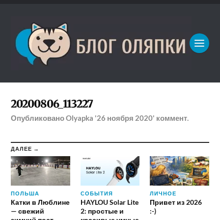
20200806_113227
Опубликовано
Olyapka
'26 ноября 2020'
коммент.
ДАЛЕЕ →
ПОЛЬША
СОБЫТИЯ
ЛИЧНОЕ
Катки в Люблине
HAYLOU Solar Lite
Привет из 2026
— свежий
2: простые и
:-)
зимний пост
красивые умные