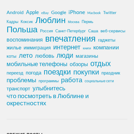
iPhone
Apple
Android
Google
Twitter
eBay
Macbook
Люблин
Кадры
Коксик
Пермь
Москва
Польша
Россия
Санкт-Петербург
веб-сервисы
Саша
впечатления
воспоминания
гаджеты
интернет
компании
жилье
иммиграция
книги
лето
люди
любовь
магазины
коты
отдых
мобильные телефоны
обзоры
поездки
покупки
погода
переезд
праздник
работа
проблемы
программы
социальные сети
улыбнитесь
транспорт
что посмотреть в Люблине и
окрестностях