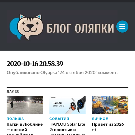
2020-10-16 20.58.39
Опубликовано
Olyapka
'24 октября 2020'
коммент.
ДАЛЕЕ →
ПОЛЬША
СОБЫТИЯ
ЛИЧНОЕ
Катки в Люблине
HAYLOU Solar Lite
Привет из 2026
— свежий
2: простые и
:-)
зимний пост
красивые умные