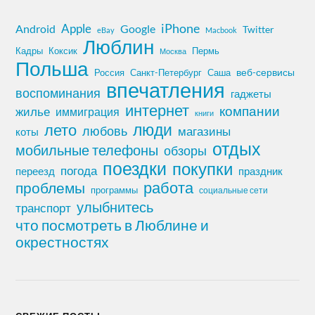
iPhone
Apple
Android
Google
Twitter
eBay
Macbook
Люблин
Кадры
Коксик
Пермь
Москва
Польша
Россия
Санкт-Петербург
веб-сервисы
Саша
впечатления
воспоминания
гаджеты
интернет
компании
жилье
иммиграция
книги
лето
люди
любовь
магазины
коты
отдых
мобильные телефоны
обзоры
поездки
покупки
погода
переезд
праздник
работа
проблемы
программы
социальные сети
улыбнитесь
транспорт
что посмотреть в Люблине и
окрестностях