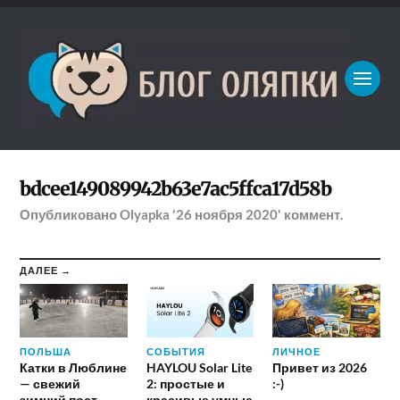
bdcee149089942b63e7ac5ffca17d58b
Опубликовано
Olyapka
'26 ноября 2020'
коммент.
ДАЛЕЕ →
ПОЛЬША
СОБЫТИЯ
ЛИЧНОЕ
Катки в Люблине
HAYLOU Solar Lite
Привет из 2026
— свежий
2: простые и
:-)
зимний пост
красивые умные