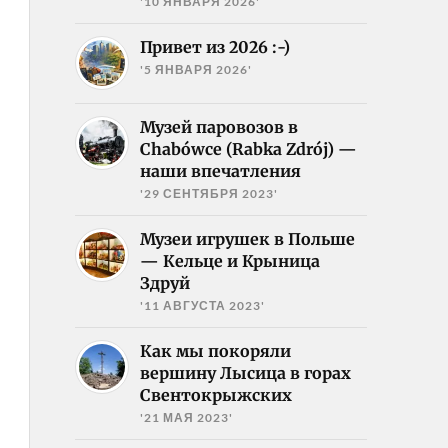
'10 ЯНВАРЯ 2026'
Привет из 2026 :-)
'5 ЯНВАРЯ 2026'
Музей паровозов в
Chabówce (Rabka Zdrój) —
наши впечатления
'29 СЕНТЯБРЯ 2023'
Музеи игрушек в Польше
— Кельце и Крыница
Здруй
'11 АВГУСТА 2023'
Как мы покоряли
вершину Лысица в горах
Свентокрыжских
'21 МАЯ 2023'