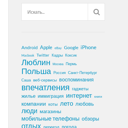
iPhone
Apple
Android
Google
eBay
Twitter
Кадры
Коксик
Macbook
Люблин
Пермь
Москва
Польша
Россия
Санкт-Петербург
воспоминания
веб-сервисы
Саша
впечатления
гаджеты
интернет
жилье
иммиграция
книги
лето
компании
любовь
коты
люди
магазины
мобильные телефоны
обзоры
отдых
погода
переезд