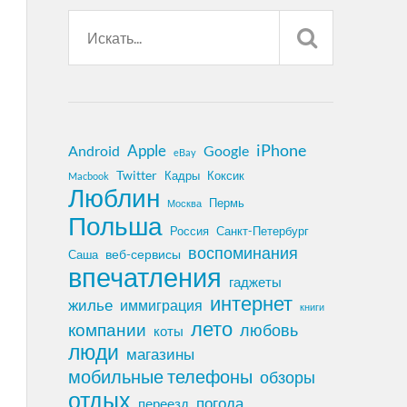
iPhone
Apple
Android
Google
eBay
Twitter
Кадры
Коксик
Macbook
Люблин
Пермь
Москва
Польша
Россия
Санкт-Петербург
воспоминания
веб-сервисы
Саша
впечатления
гаджеты
интернет
жилье
иммиграция
книги
лето
компании
любовь
коты
люди
магазины
мобильные телефоны
обзоры
отдых
погода
переезд