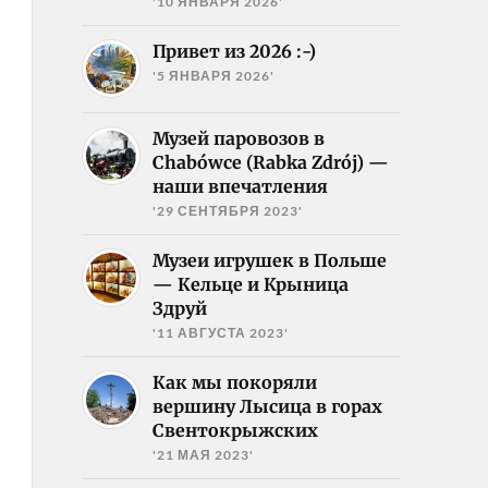
'10 ЯНВАРЯ 2026'
Привет из 2026 :-)
'5 ЯНВАРЯ 2026'
Музей паровозов в
Chabówce (Rabka Zdrój) —
наши впечатления
'29 СЕНТЯБРЯ 2023'
Музеи игрушек в Польше
— Кельце и Крыница
Здруй
'11 АВГУСТА 2023'
Как мы покоряли
вершину Лысица в горах
Свентокрыжских
'21 МАЯ 2023'