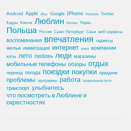
iPhone
Apple
Android
Google
Twitter
eBay
Macbook
Люблин
Кадры
Коксик
Пермь
Москва
Польша
Россия
Санкт-Петербург
веб-сервисы
Саша
впечатления
воспоминания
гаджеты
интернет
компании
жилье
иммиграция
книги
лето
люди
любовь
магазины
коты
отдых
мобильные телефоны
обзоры
поездки
покупки
погода
переезд
праздник
работа
проблемы
программы
социальные сети
улыбнитесь
транспорт
что посмотреть в Люблине и
окрестностях