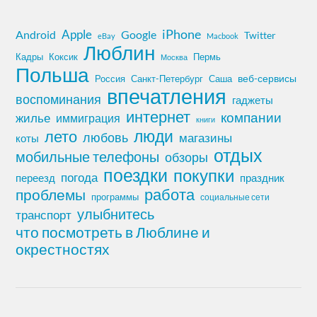
iPhone
Apple
Android
Google
Twitter
eBay
Macbook
Люблин
Кадры
Коксик
Пермь
Москва
Польша
Россия
Санкт-Петербург
веб-сервисы
Саша
впечатления
воспоминания
гаджеты
интернет
компании
жилье
иммиграция
книги
лето
люди
любовь
магазины
коты
отдых
мобильные телефоны
обзоры
поездки
покупки
погода
переезд
праздник
работа
проблемы
программы
социальные сети
улыбнитесь
транспорт
что посмотреть в Люблине и
окрестностях