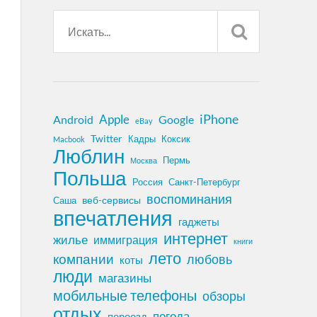
iPhone
Apple
Android
Google
eBay
Twitter
Кадры
Коксик
Macbook
Люблин
Пермь
Москва
Польша
Россия
Санкт-Петербург
воспоминания
веб-сервисы
Саша
впечатления
гаджеты
интернет
жилье
иммиграция
книги
лето
компании
любовь
коты
люди
магазины
мобильные телефоны
обзоры
отдых
погода
переезд