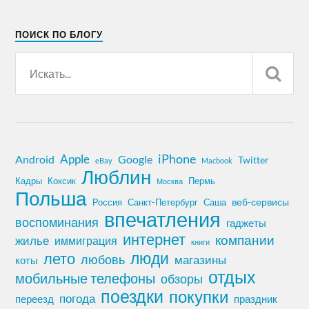
ПОИСК ПО БЛОГУ
iPhone
Apple
Android
Google
Twitter
eBay
Macbook
Люблин
Кадры
Коксик
Пермь
Москва
Польша
Россия
Санкт-Петербург
веб-сервисы
Саша
впечатления
воспоминания
гаджеты
интернет
компании
жилье
иммиграция
книги
лето
люди
любовь
магазины
коты
отдых
мобильные телефоны
обзоры
поездки
покупки
погода
переезд
праздник