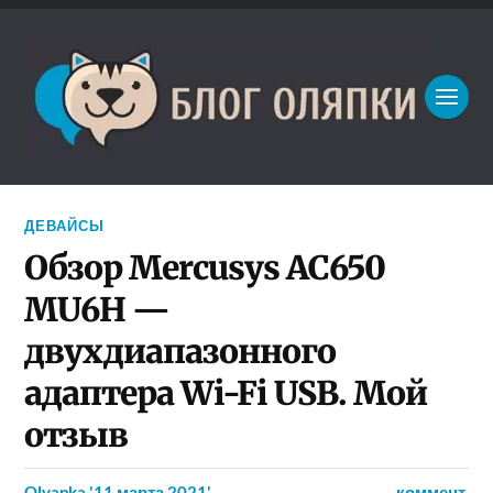
ДЕВАЙСЫ
Обзор Mercusys AC650
MU6H —
двухдиапазонного
адаптера Wi-Fi USB. Мой
отзыв
Olyapka
'11 марта 2021'
коммент.