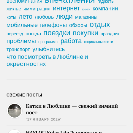
воспоминания
гаджеты
интернет
компании
жилье
иммиграция
книги
лето
люди
любовь
магазины
коты
отдых
мобильные телефоны
обзоры
поездки
покупки
погода
переезд
праздник
работа
проблемы
программы
социальные сети
улыбнитесь
транспорт
что посмотреть в Люблине и
окрестностях
СВЕЖИЕ ПОСТЫ
Катки в Люблине — свежий зимний
пост
'17 ЯНВАРЯ 2026'
HAYLOU Solar Lite 2: простые и