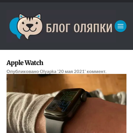
Apple Watch
Опубликовано
Olyapka
'20 мая 2021'
коммент.