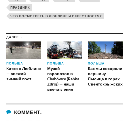
ПРАЗДНИК
ЧТО ПОСМОТРЕТЬ В ЛЮБЛИНЕ И ОКРЕСТНОСТЯХ
ДАЛЕЕ →
ПОЛЬША
ПОЛЬША
ПОЛЬША
Катки в Люблине
Музей
Как мы покоряли
— свежий
паровозов в
вершину
зимний пост
Chabówce (Rabka
Лысица в горах
Zdrój) — наши
Свентокрыжских
впечатления
КОММЕНТ.