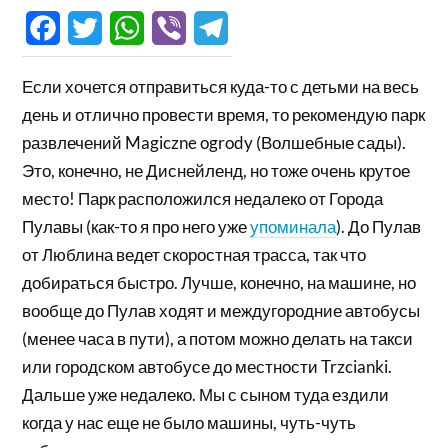
Facebook
Twitter
WhatsApp
Viber
Telegram
Если хочется отправиться куда-то с детьми на весь
день и отлично провести время, то рекомендую парк
развлечений Magiczne ogrody (Волшебные сады).
Это, конечно, не Диснейленд, но тоже очень крутое
место! Парк расположился недалеко от Города
Пулавы (как-то я про него уже
упоминала
). До Пулав
от Люблина ведет скоростная трасса, так что
добираться быстро. Лучше, конечно, на машине, но
вообще до Пулав ходят и междугородние автобусы
(менее часа в пути), а потом можно делать на такси
или городском автобусе до местности Trzcianki.
Дальше уже недалеко. Мы с сыном туда ездили
когда у нас еще не было машины, чуть-чуть