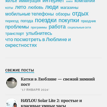
интернет
компании
жилье
иммиграция
книги
лето
люди
любовь
магазины
коты
отдых
мобильные телефоны
обзоры
поездки
покупки
погода
переезд
праздник
работа
проблемы
программы
социальные сети
улыбнитесь
транспорт
что посмотреть в Люблине и
окрестностях
СВЕЖИЕ ПОСТЫ
Катки в Люблине — свежий зимний
пост
'17 ЯНВАРЯ 2026'
HAYLOU Solar Lite 2: простые и
красивые умные часы