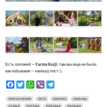
Есть похожий —
Farma Iluzji
, там мы еще не были,
как побываем — напишу пост :).
Facebook
Twitter
WhatsApp
Viber
Telegram
ВПЕЧАТЛЕНИЯ
ЛЕТО
ЛЮБЛИН
ЛЮБОВЬ
ОТДЫХ
ПОГОДА
ПОЕЗДКИ
ПОЛЬША