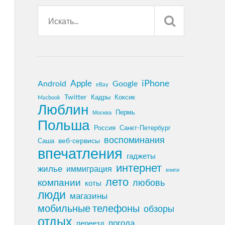
iPhone
Apple
Android
Google
eBay
Twitter
Кадры
Коксик
Macbook
Люблин
Пермь
Москва
Польша
Россия
Санкт-Петербург
воспоминания
веб-сервисы
Саша
впечатления
гаджеты
интернет
жилье
иммиграция
книги
лето
компании
любовь
коты
люди
магазины
мобильные телефоны
обзоры
отдых
погода
переезд