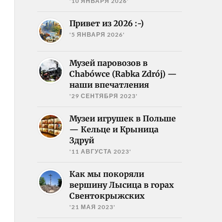
'10 ЯНВАРЯ 2026'
Привет из 2026 :-)
'5 ЯНВАРЯ 2026'
Музей паровозов в
Chabówce (Rabka Zdrój) —
наши впечатления
'29 СЕНТЯБРЯ 2023'
Музеи игрушек в Польше
— Кельце и Крыница
Здруй
'11 АВГУСТА 2023'
Как мы покоряли
вершину Лысица в горах
Свентокрыжских
'21 МАЯ 2023'