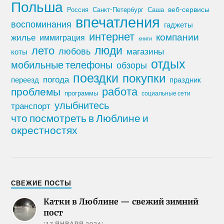
Польша
Россия
Санкт-Петербург
веб-сервисы
Саша
впечатления
воспоминания
гаджеты
интернет
компании
жилье
иммиграция
книги
лето
люди
любовь
магазины
коты
отдых
мобильные телефоны
обзоры
поездки
покупки
погода
переезд
праздник
работа
проблемы
программы
социальные сети
улыбнитесь
транспорт
что посмотреть в Люблине и
окрестностях
СВЕЖИЕ ПОСТЫ
Катки в Люблине — свежий зимний
пост
'17 ЯНВАРЯ 2026'