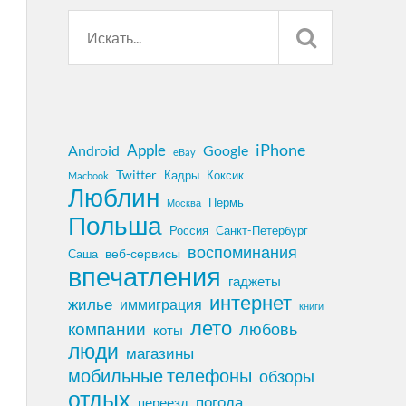
iPhone
Apple
Android
Google
eBay
Twitter
Кадры
Коксик
Macbook
Люблин
Пермь
Москва
Польша
Россия
Санкт-Петербург
воспоминания
веб-сервисы
Саша
впечатления
гаджеты
интернет
жилье
иммиграция
книги
лето
компании
любовь
коты
люди
магазины
мобильные телефоны
обзоры
отдых
погода
переезд