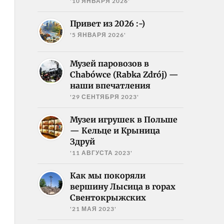
'10 ЯНВАРЯ 2026'
Привет из 2026 :-)
'5 ЯНВАРЯ 2026'
Музей паровозов в
Chabówce (Rabka Zdrój) —
наши впечатления
'29 СЕНТЯБРЯ 2023'
Музеи игрушек в Польше
— Кельце и Крыница
Здруй
'11 АВГУСТА 2023'
Как мы покоряли
вершину Лысица в горах
Свентокрыжских
'21 МАЯ 2023'