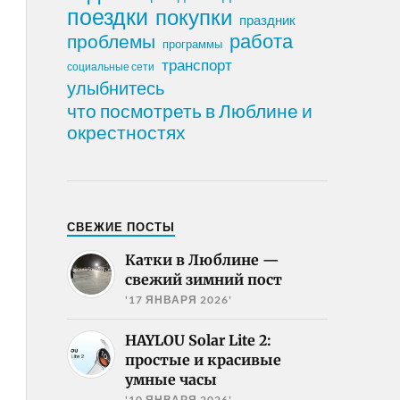
поездки
покупки
праздник
работа
проблемы
программы
транспорт
социальные сети
улыбнитесь
что посмотреть в Люблине и
окрестностях
СВЕЖИЕ ПОСТЫ
Катки в Люблине —
свежий зимний пост
'17 ЯНВАРЯ 2026'
HAYLOU Solar Lite 2:
простые и красивые
умные часы
'10 ЯНВАРЯ 2026'