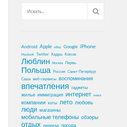
iPhone
Apple
Android
Google
eBay
Twitter
Кадры
Коксик
Macbook
Люблин
Пермь
Москва
Польша
Россия
Санкт-Петербург
воспоминания
веб-сервисы
Саша
впечатления
гаджеты
интернет
жилье
иммиграция
книги
лето
компании
любовь
коты
люди
магазины
мобильные телефоны
обзоры
отдых
погода
переезд