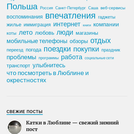
Польша
Россия
Санкт-Петербург
веб-сервисы
Саша
впечатления
воспоминания
гаджеты
интернет
компании
жилье
иммиграция
книги
лето
люди
любовь
магазины
коты
отдых
мобильные телефоны
обзоры
поездки
покупки
погода
переезд
праздник
работа
проблемы
программы
социальные сети
улыбнитесь
транспорт
что посмотреть в Люблине и
окрестностях
СВЕЖИЕ ПОСТЫ
Катки в Люблине — свежий зимний
пост