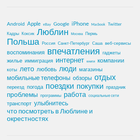
iPhone
Apple
Android
Google
Twitter
eBay
Macbook
Люблин
Кадры
Коксик
Пермь
Москва
Польша
Россия
Санкт-Петербург
веб-сервисы
Саша
впечатления
воспоминания
гаджеты
интернет
компании
жилье
иммиграция
книги
лето
люди
любовь
магазины
коты
отдых
мобильные телефоны
обзоры
поездки
покупки
погода
переезд
праздник
работа
проблемы
программы
социальные сети
улыбнитесь
транспорт
что посмотреть в Люблине и
окрестностях