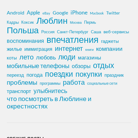
iPhone
Apple
Android
Google
Twitter
eBay
Macbook
Люблин
Кадры
Коксик
Пермь
Москва
Польша
Россия
Санкт-Петербург
веб-сервисы
Саша
впечатления
воспоминания
гаджеты
интернет
компании
жилье
иммиграция
книги
лето
люди
любовь
магазины
коты
отдых
мобильные телефоны
обзоры
поездки
покупки
погода
переезд
праздник
работа
проблемы
программы
социальные сети
улыбнитесь
транспорт
что посмотреть в Люблине и
окрестностях