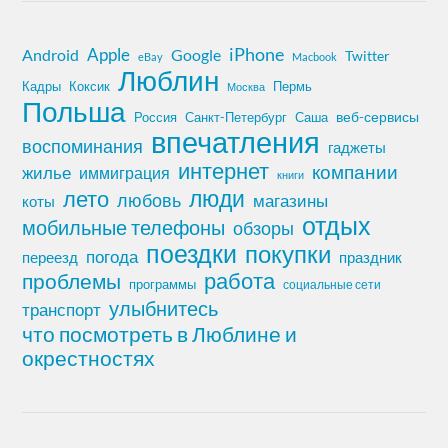
iPhone
Apple
Android
Google
Twitter
eBay
Macbook
Люблин
Кадры
Коксик
Пермь
Москва
Польша
Россия
Санкт-Петербург
веб-сервисы
Саша
впечатления
воспоминания
гаджеты
интернет
компании
жилье
иммиграция
книги
лето
люди
любовь
магазины
коты
отдых
мобильные телефоны
обзоры
поездки
покупки
погода
переезд
праздник
работа
проблемы
программы
социальные сети
улыбнитесь
транспорт
что посмотреть в Люблине и
окрестностях