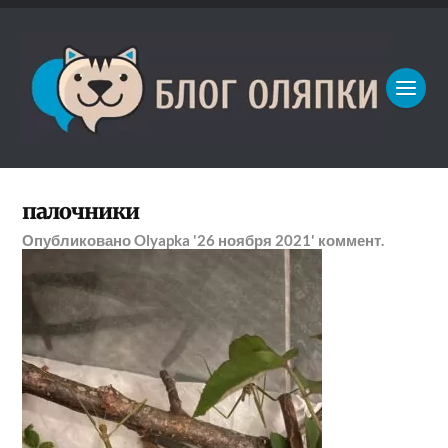
палочники
Опубликовано
Olyapka
'26 ноября 2021'
коммент.