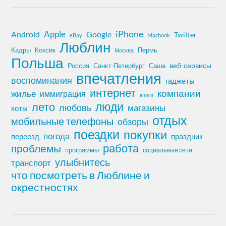
iPhone
Apple
Android
Google
Twitter
eBay
Macbook
Люблин
Кадры
Коксик
Пермь
Москва
Польша
Россия
Санкт-Петербург
веб-сервисы
Саша
впечатления
воспоминания
гаджеты
интернет
компании
жилье
иммиграция
книги
лето
люди
любовь
магазины
коты
отдых
мобильные телефоны
обзоры
поездки
покупки
погода
переезд
праздник
работа
проблемы
программы
социальные сети
улыбнитесь
транспорт
что посмотреть в Люблине и
окрестностях