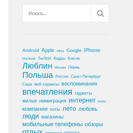
iPhone
Apple
Android
Google
eBay
Twitter
Кадры
Коксик
Macbook
Люблин
Пермь
Москва
Польша
Россия
Санкт-Петербург
воспоминания
веб-сервисы
Саша
впечатления
гаджеты
интернет
жилье
иммиграция
книги
лето
компании
любовь
коты
люди
магазины
мобильные телефоны
обзоры
отдых
погода
переезд