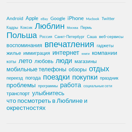
iPhone
Apple
Android
Google
Twitter
eBay
Macbook
Люблин
Кадры
Коксик
Пермь
Москва
Польша
Россия
Санкт-Петербург
веб-сервисы
Саша
впечатления
воспоминания
гаджеты
интернет
компании
жилье
иммиграция
книги
лето
люди
любовь
магазины
коты
отдых
мобильные телефоны
обзоры
поездки
покупки
погода
переезд
праздник
работа
проблемы
программы
социальные сети
улыбнитесь
транспорт
что посмотреть в Люблине и
окрестностях