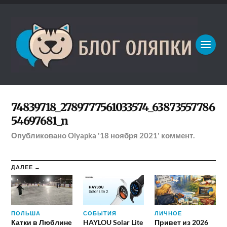
74839718_2789777561033574_63873557786
54697681_n
Опубликовано
Olyapka
'18 ноября 2021'
коммент.
ДАЛЕЕ →
ПОЛЬША
СОБЫТИЯ
ЛИЧНОЕ
Катки в Люблине
HAYLOU Solar Lite
Привет из 2026