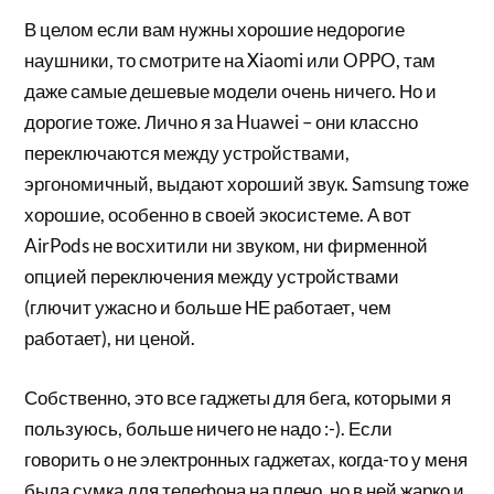
В целом если вам нужны хорошие недорогие
наушники, то смотрите на Xiaomi или OPPO, там
даже самые дешевые модели очень ничего. Но и
дорогие тоже. Лично я за Huawei – они классно
переключаются между устройствами,
эргономичный, выдают хороший звук. Samsung тоже
хорошие, особенно в своей экосистеме. А вот
AirPods не восхитили ни звуком, ни фирменной
опцией переключения между устройствами
(глючит ужасно и больше НЕ работает, чем
работает), ни ценой.
Собственно, это все гаджеты для бега, которыми я
пользуюсь, больше ничего не надо :-). Если
говорить о не электронных гаджетах, когда-то у меня
была сумка для телефона на плечо, но в ней жарко и