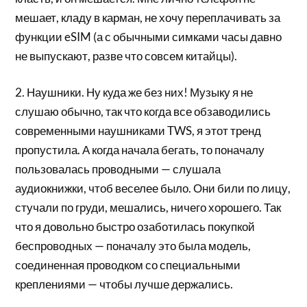
мешает, кладу в карман, не хочу переплачивать за
функции eSIM (а с обычными симками часы давно
не выпускают, разве что совсем китайцы).
2. Наушники. Ну куда же без них! Музыку я не
слушаю обычно, так что когда все обзаводились
современными наушниками TWS, я этот тренд
пропустила. А когда начала бегать, то поначалу
пользовалась проводными — слушала
аудиокнижки, чтоб веселее было. Они били по лицу,
стучали по груди, мешались, ничего хорошего. Так
что я довольно быстро озаботилась покупкой
беспроводных — поначалу это была модель,
соединенная проводком со специальными
креплениями — чтобы лучше держались.