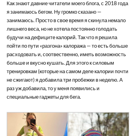
Как знают давние читатели моего блога, с 2018 года
я занимаюсь бегом. Ну громко сказано —
занимаюсь. Просто в свое время я скинула немало
лишнего веса, но не хотела постоянно голодать
будучи на дефиците калорий. Так что я решила
пойти по пути «разгона» калоража — то есть больше
расходовать и, соотвественно, иметь возможность
больше и вкусно кушать. Для этого к силовым
тренировкам (которые на самом деле калории почти
не сжигают) я добавила три пробежки в неделю. А
раз уж добавила, то у меня появились и
специальные гаджеты для бега.