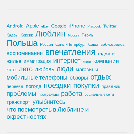
iPhone
Apple
Android
Google
Twitter
eBay
Macbook
Люблин
Кадры
Коксик
Пермь
Москва
Польша
Россия
Санкт-Петербург
веб-сервисы
Саша
впечатления
воспоминания
гаджеты
интернет
компании
жилье
иммиграция
книги
лето
люди
любовь
магазины
коты
отдых
мобильные телефоны
обзоры
поездки
покупки
погода
переезд
праздник
работа
проблемы
программы
социальные сети
улыбнитесь
транспорт
что посмотреть в Люблине и
окрестностях