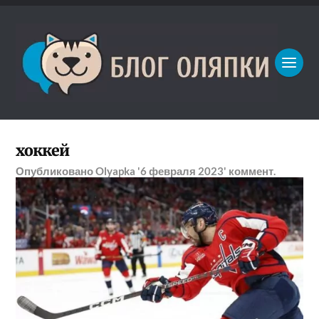
хоккей
Опубликовано
Olyapka
'6 февраля 2023'
коммент.