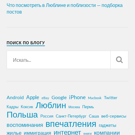
Что посмотреть в Люблине и поблизости — подборка
постов
ПОИСК ПО БЛОГУ
iPhone
Apple
Android
Google
Twitter
eBay
Macbook
Люблин
Кадры
Коксик
Пермь
Москва
Польша
Россия
Санкт-Петербург
веб-сервисы
Саша
впечатления
воспоминания
гаджеты
интернет
компании
жилье
иммиграция
книги