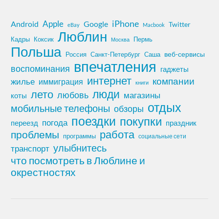
iPhone
Apple
Android
Google
Twitter
eBay
Macbook
Люблин
Кадры
Коксик
Пермь
Москва
Польша
Россия
Санкт-Петербург
веб-сервисы
Саша
впечатления
воспоминания
гаджеты
интернет
компании
жилье
иммиграция
книги
лето
люди
любовь
магазины
коты
отдых
мобильные телефоны
обзоры
поездки
покупки
погода
переезд
праздник
работа
проблемы
программы
социальные сети
улыбнитесь
транспорт
что посмотреть в Люблине и
окрестностях